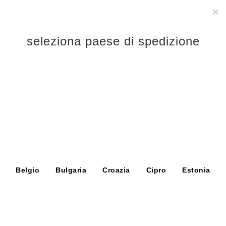
Le spedizioni saranno sospese dal 03 al 16 Agosto 2026.
×
0
seleziona paese di spedizione
Belgio
Bulgaria
Croazia
Cipro
Estonia