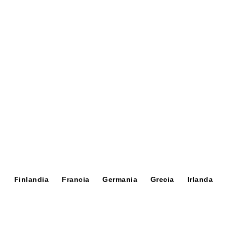
Finlandia
Francia
Germania
Grecia
Irlanda
MAGLIA SCOLLO A BARCHETTA
182,00 €
(-50%)
91,00 €