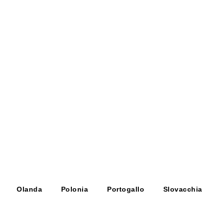
MAGLIA SCOLLO BARCA
213,00 €
(-50%)
106,50 €
Olanda
Polonia
Portogallo
Slovacchia