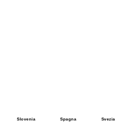
Slovenia
Spagna
Svezia
PONCHO 2 BOTTONI