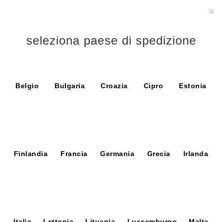
Le spedizioni saranno sospese dal 03 al 16 Agosto 2026.
×
0
seleziona paese di spedizione
Belgio
Bulgaria
Croazia
Cipro
Estonia
Non ci sono prodotti in questa categoria
Finlandia
Francia
Germania
Grecia
Irlanda
FOLLOW US
Italia
Lettonia
Lituania
Lussemburgo
Malta