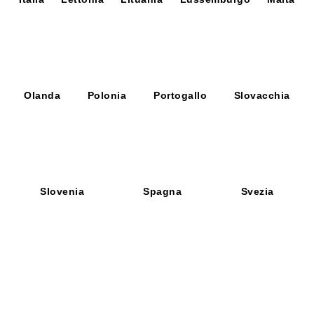
Chi siamo
Olanda
Polonia
Portogallo
Slovacchia
Contatti
Condizioni di vendita
Condizioni di pagamento
Spedizioni e resi
Slovenia
Spagna
Svezia
Privacy policy
Cookie policy
INFORMAZIONI DI CONTATTO
DITRAVERSO S.R.L.
P.IVA n. 04080601208
Sede operativa:
Via dei Pignattari, 176 - bl. 37 Centergross