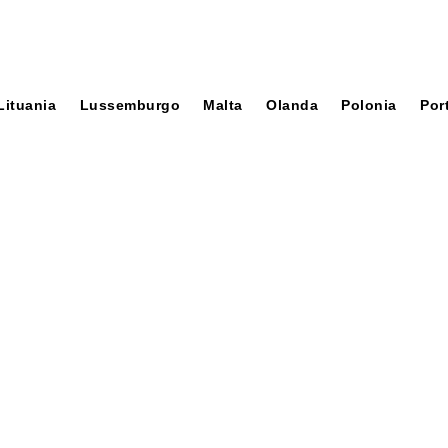
Lituania
Lussemburgo
Malta
Olanda
Polonia
Por