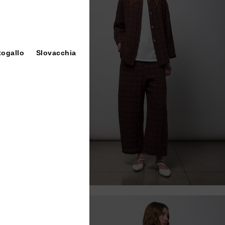
togallo
Slovacchia