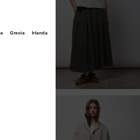
ia
Grecia
Irlanda