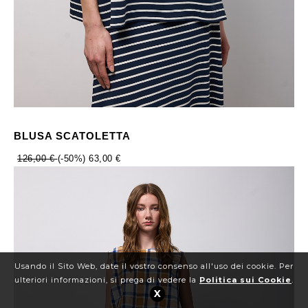
BLUSA SCATOLETTA
126,00 €
(-50%)
63,00 €
Usando il Sito Web, date il vostro consenso all'uso dei cookie. Per
ulteriori informazioni, si prega di vedere la
Politica sui Cookie
.
X