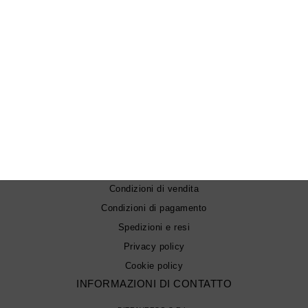
FOLLOW US
Chi siamo
Contatti
Condizioni di vendita
Condizioni di pagamento
Spedizioni e resi
Privacy policy
Cookie policy
INFORMAZIONI DI CONTATTO