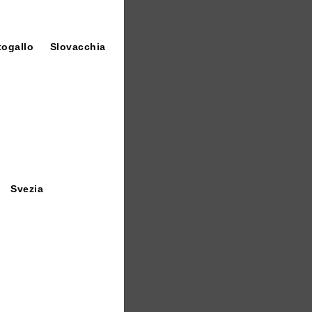
08
7 Centergross
togallo
Slovacchia
)
Svezia