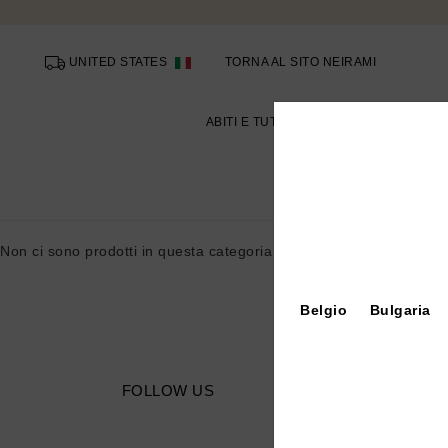
UNITED STATES
TORNA AL SITO NEIRAMI
ABITI E TUTE
MAGLIE E CAMICIE
Non ci sono prodotti in questa categoria
Belgio
Bulgaria
FOLLOW US
C