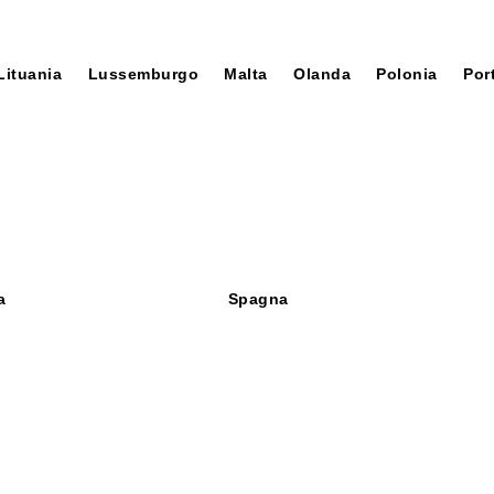
P.IVA n. 040806012
dizioni di pagamento
Sede operativa:
Spedizioni e resi
Via dei Pignattari, 176 - bl. 3
Lituania
Lussemburgo
Malta
Olanda
Polonia
Por
Funo d'Argelato (BO
Privacy policy
Telefono:
Cookie policy
+39 051 546043
Email:
sales@neirami.it
a
Spagna
Made by
MpStyle