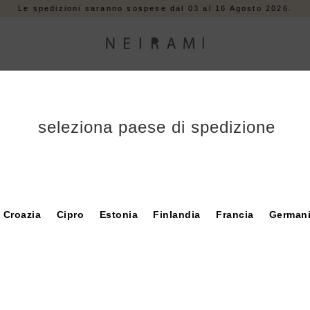
Le spedizioni saranno sospese dal 03 al 16 Agosto 2026.
T-SHIRT
PANTALONI
GONNE
GIACCHE
KNITWEAR
seleziona paese di spedizione
Croazia
Cipro
Estonia
Finlandia
Francia
German
INFORMAZIONI DI C
Chi siamo
Contatti
DITRAVERSO S.R.L
ondizioni di vendita