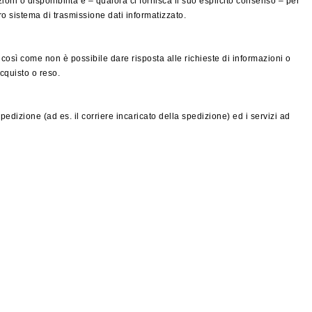
mazioni o disponibilità e – qualora ci fornisca il suo esplicito consenso – per
o sistema di trasmissione dati informatizzato.
 così come non è possibile dare risposta alle richieste di informazioni o
cquisto o reso.
edizione (ad es. il corriere incaricato della spedizione) ed i servizi ad