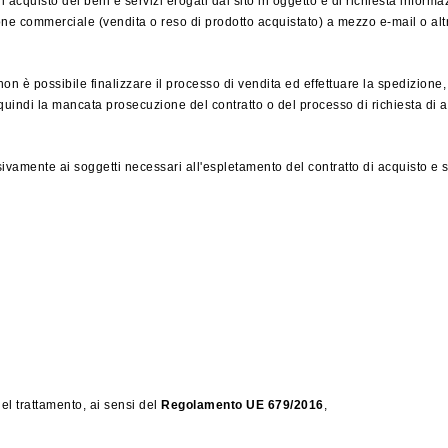
zi di acquisto dei beni e servizi erogati dal sito in oggetto e di richiesta infor
one commerciale (vendita o reso di prodotto acquistato) a mezzo e-mail o altr
non è possibile finalizzare il processo di vendita ed effettuare la spedizione,
uindi la mancata prosecuzione del contratto o del processo di richiesta di a
vamente ai soggetti necessari all'espletamento del contratto di acquisto e sp
 del trattamento, ai sensi del
Regolamento
UE 679/2016
,