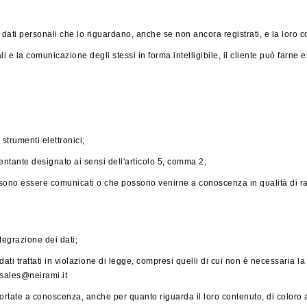
i dati personali che lo riguardano, anche se non ancora registrati, e la loro c
 e la comunicazione degli stessi in forma intelligibile, il cliente può farne esp
strumenti elettronici;
sentante designato ai sensi dell'articolo 5, comma 2;
ossono essere comunicati o che possono venirne a conoscenza in qualità di rap
tegrazione dei dati;
 trattati in violazione di legge, compresi quelli di cui non è necessaria la c
o sales@neirami.it
ortate a conoscenza, anche per quanto riguarda il loro contenuto, di coloro ai q