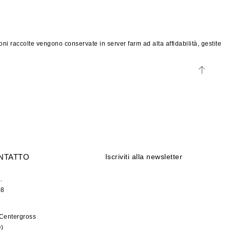
i raccolte vengono conservate in server farm ad alta affidabilità, gestite
ONTATTO
Iscriviti alla newsletter
.
08
7 Centergross
)